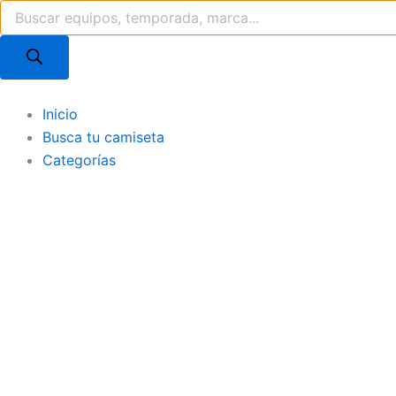
Búsqueda
Ir
de
al
productos
contenido
Inicio
Busca tu camiseta
Categorías