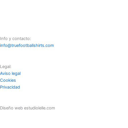
River Plate Local 2010 – 2012
Info y contacto:
info@truefootballshirts.com
Legal:
Aviso legal
Cookies
Privacidad
Diseño web estudiolelle.com