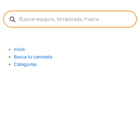
Ir
Búsqueda
al
de
contenido
productos
Inicio
Busca tu camiseta
Categorías