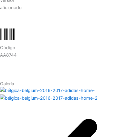
Versión
aficionado
Código
AA8744
Galería