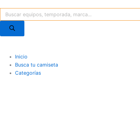
Ir
Búsqueda
al
de
contenido
productos
Inicio
Busca tu camiseta
Categorías